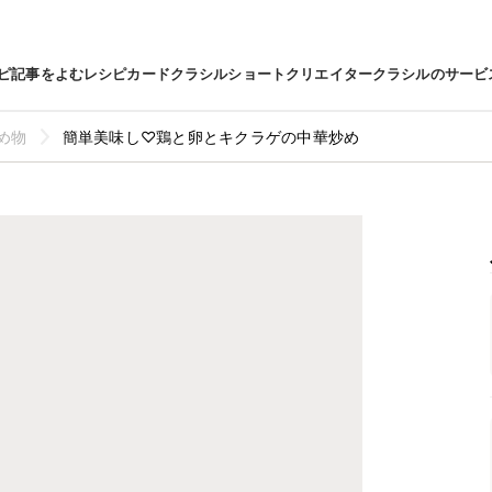
ピ
記事をよむ
レシピカード
クラシルショート
クリエイター
クラシルのサービ
め物
簡単美味し♡鶏と卵とキクラゲの中華炒め