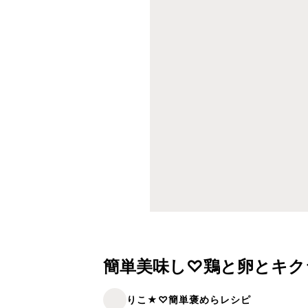
簡単美味し♡鶏と卵とキク
りこ★♡簡単褒めらレシピ