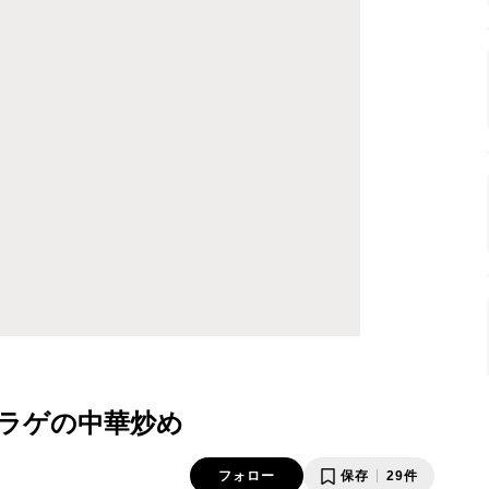
ラゲの中華炒め
フォロー
保存
29件