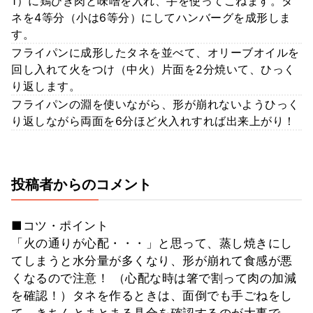
1）に鶏ひき肉と味噌を入れ、手を使ってこねます。タ
ネを4等分（小は6等分）にしてハンバーグを成形しま
す。
フライパンに成形したタネを並べて、オリーブオイルを
回し入れて火をつけ（中火）片面を2分焼いて、ひっく
り返します。
フライパンの淵を使いながら、形が崩れないようひっく
り返しながら両面を6分ほど火入れすれば出来上がり！
投稿者からのコメント
■コツ・ポイント
「火の通りが心配・・・」と思って、蒸し焼きにし
てしまうと水分量が多くなり、形が崩れて食感が悪
くなるので注意！ （心配な時は箸で割って肉の加減
を確認！）タネを作るときは、面倒でも手ごねをし