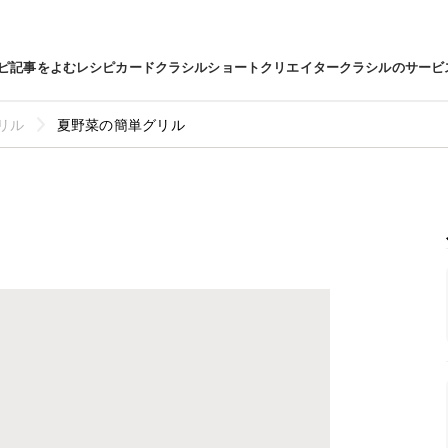
ピ
記事をよむ
レシピカード
クラシルショート
クリエイター
クラシルのサービ
リル
夏野菜の簡単グリル