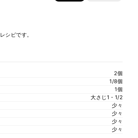
レシピです。
2個
1/8個
1個
大さじ1・1/2
少々
少々
少々
少々