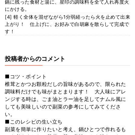
鍋に残った食材と湯に、星印の調味料を全て入れ再度火
にかける。
[4] 軽く全体を混ぜながら1分弱経ったら火を止めて出来
上がり！ 仕上げに、お好みで白胡麻を散らして完成で
す！
投稿者からのコメント
■コツ・ポイント
椎茸とかつお顆粒だしの旨味があるので、限られた
調味料だけでも味がまとまります！ 大人味にアレ
ンジする時は、ごま油とラー油を足してナムル風に
しても美味しいので副菜の参考にしてみてくださ
い。
■このレシピの生い立ち
副菜を簡単に作りたいと考え、鍋ひとつで作れるも