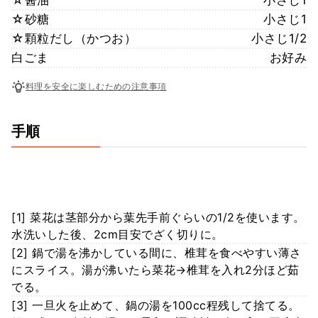
☆砂糖
小さじ1
☆顆粒だし（かつお）
小さじ1/2
白ごま
お好み
料理を安全に楽しむための注意事項
手順
[1] 菜花は茎部分から葉先手前ぐらいの1/2を使います。
水洗いした後、2cm目安でざく切りに。
[2] 鍋で湯を沸かしている間に、椎茸を食べやすい薄さ
にスライス。湯が沸いたら菜花→椎茸を入れ2分ほど茹
でる。
[3] 一旦火を止めて、鍋の湯を100cc程残して捨てる。