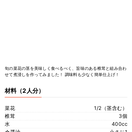
旬の菜花の茎を美味しく食べるべく、旨味のある椎茸と組み合わ
せて煮浸しを作ってみました！ 調味料も少なく簡単仕上げ！
材料
（2人分）
菜花
1/2（茎含む）
椎茸
3個
水
400cc
☆醤油
小さじ1