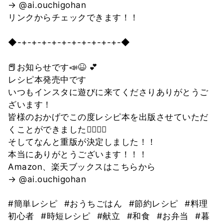
→ @ai.ouchigohan
リンクからチェックできます！！
◆-+-+-+-+-+-+-+-+-+-+-◆
📕お知らせです📣😆 💕
レシピ本発売中です
いつもインスタに遊びに来てくださりありがとうご
ざいます！
皆様のおかげでこの度レシピ本を出版させていただ
くことができました🙇‍♀‍🙇‍♀‍
そしてなんと重版が決定しました！！
本当にありがとうございます！！！
Amazon、楽天ブックスはこちらから
→ @ai.ouchigohan
#簡単レシピ
#おうちごはん
#節約レシピ
#料理
初心者
#時短レシピ
#献立
#和食
#お弁当
#暮