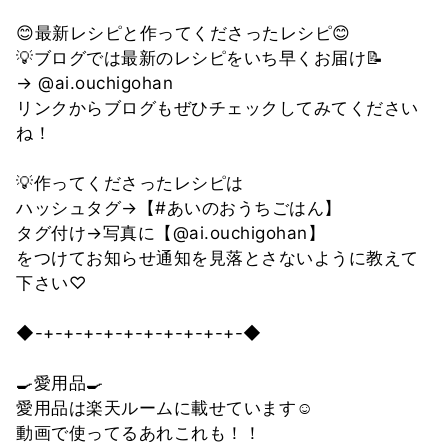
😊最新レシピと作ってくださったレシピ😊
💡ブログでは最新のレシピをいち早くお届け📝
→ @ai.ouchigohan
リンクからブログもぜひチェックしてみてください
ね！
💡作ってくださったレシピは
ハッシュタグ→【#あいのおうちごはん】
タグ付け→写真に【@ai.ouchigohan】
をつけてお知らせ通知を見落とさないように教えて
下さい♡
◆-+-+-+-+-+-+-+-+-+-+-◆
🍳愛用品🍳
愛用品は楽天ルームに載せています‪‪☺︎‬
動画で使ってるあれこれも！！