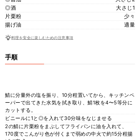
◎酒
大さじ1
片栗粉
少々
揚げ油
適量
料理を安全に楽しむための注意事項
手順
鯖に分量外の塩を振り、10分程置いてから、キッチンペ
ーパーで出てきた水気を拭き取り、鯖1枚を4〜5等分に
カットする。
ビニールに1と◎を入れて30分味をなじませる
2の鯖に片栗粉をまぶしてフライパンに油を入れて、
170度でこんがり色が付くまで弱めの中火で約15分程揚