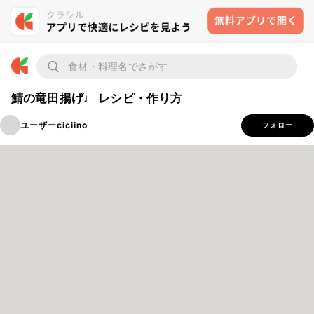
鯖の竜田揚げ♩ レシピ・作り方
ユーザーciciino
フォロー