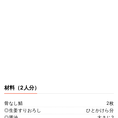
材料
（2人分）
骨なし鯖
2枚
◎生姜すりおろし
ひとかけら分
◎醤油
大さじ2