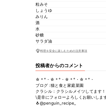
粒みそ
しょうゆ
みりん
酒
水
砂糖
サラダ油
料理を安全に楽しむための注意事項
投稿者からのコメント
☆＊°・☆＊°・☆＊°・☆＊°・
ブログ :猫と食と家庭菜園
クラシル：クラシルメイツしてます！
\是非にフォローよろしくお願いします
🐧@penguin_recipe_