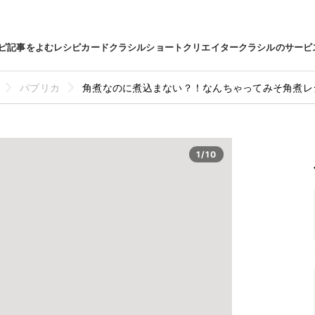
ピ
記事をよむ
レシピカード
クラシルショート
クリエイター
クラシルのサービ
パプリカ
角煮なのに煮込まない？！なんちゃってみそ角煮レ
1/10