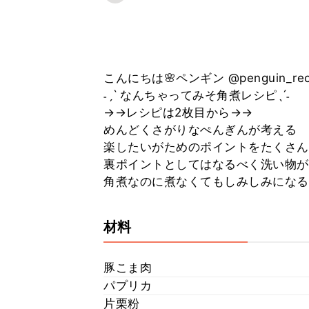
こんにちは🌸ペンギン @penguin_rec
˗ˏˋ なんちゃってみそ角煮レシピˎˊ˗
→→レシピは2枚目から→→
めんどくさがりなぺんぎんが考える
楽したいがためのポイントをたくさん
裏ポイントとしてはなるべく洗い物が
角煮なのに煮なくてもしみしみになる魔法
材料
豚こま肉
パプリカ
片栗粉