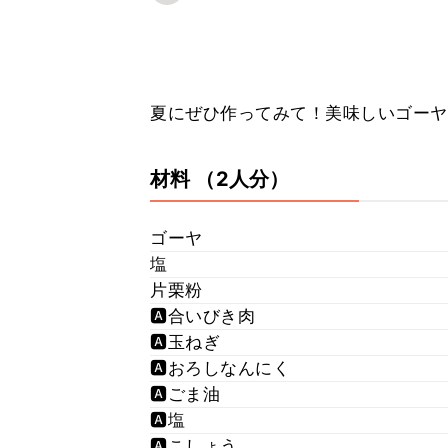
夏にぜひ作ってみて！美味しいゴーヤの
材料
（2人分）
ゴーヤ
塩
片栗粉
🅰️合いびき肉
🅰️玉ねぎ
🅰️おろしなんにく
🅰️ごま油
🅰️塩
🅰️こしょう