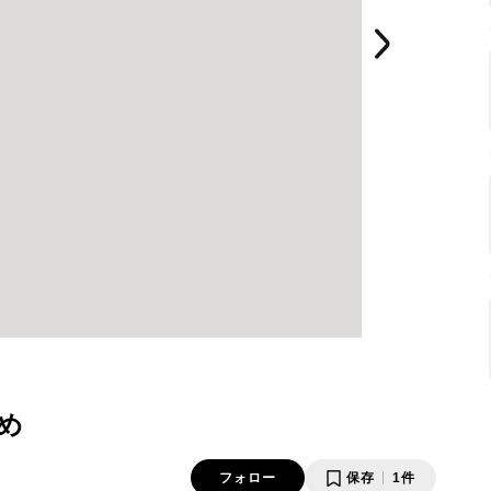
め
フォロー
保存
1件