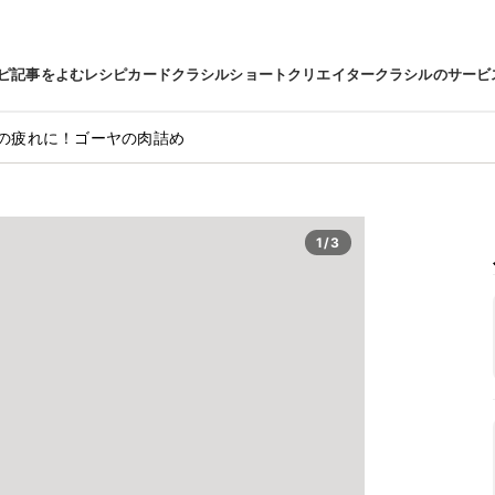
ピ
記事をよむ
レシピカード
クラシルショート
クリエイター
クラシルのサービ
の疲れに！ゴーヤの肉詰め
1/3