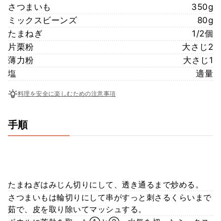
さつまいも
350g
ミックスビーンズ
80g
たまねぎ
1/2個
片栗粉
大さじ2
薄力粉
大さじ1
塩
適量
料理を安全に楽しむための注意事項
手順
たまねぎはみじん切りにして、透き通るまで炒める。
さつまいもは輪切りにして串がすっと刺さるくらいまで
茹で、皮を取り除いてマッシュする。