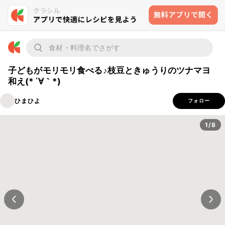
子どもがモリモリ食べる♪枝豆ときゅうりのツナマヨ
和え(*´∀｀*)
ひまひよ
フォロー
1/8