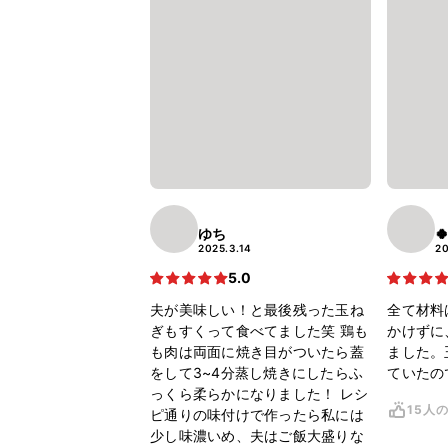
ゆち

2025.3.14
20
5.0
夫が美味しい！と最後残った玉ね
全て材料
ぎもすくって食べてました笑 鶏も
かけずに
も肉は両面に焼き目がついたら蓋
ました。
をして3~4分蒸し焼きにしたらふ
ていたの
っくら柔らかになりました！ レシ
15人
ピ通りの味付けで作ったら私には
少し味濃いめ、夫はご飯大盛りな