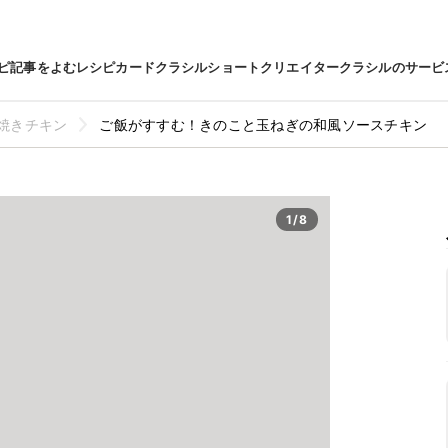
ピ
記事をよむ
レシピカード
クラシルショート
クリエイター
クラシルのサービ
焼きチキン
ご飯がすすむ！きのこと玉ねぎの和風ソースチキン
1/8