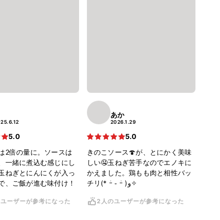

あか
25.6.12
2026.1.29
5.0
5.0
は2倍の量に。ソースは
きのこソース🍄が、とにかく美味
、一緒に煮込む感じにし
しい🤤玉ねぎ苦手なのでエノキに
玉ねぎとにんにくが入っ
かえました。鶏もも肉と相性バッ
で、ご飯が進む味付け！
チリ(* ｰ̀ ֊ ｰ́ )و✧
のユーザーが参考になった
2人のユーザーが参考になった