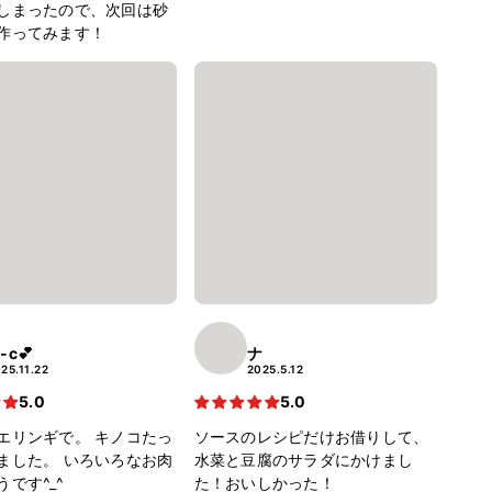
しまったので、次回は砂
作ってみます！
-c💕
ナ
25.11.22
2025.5.12
5.0
5.0
エリンギで。 キノコたっ
ソースのレシピだけお借りして、
ました。 いろいろなお肉
水菜と豆腐のサラダにかけまし
です^_^
た！おいしかった！