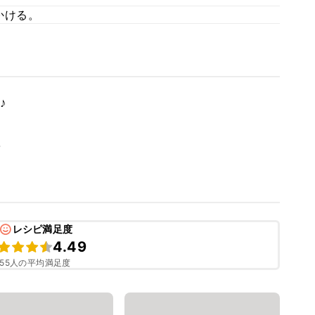
かける。
♪
。
レシピ満足度
4.49
55人の平均満足度