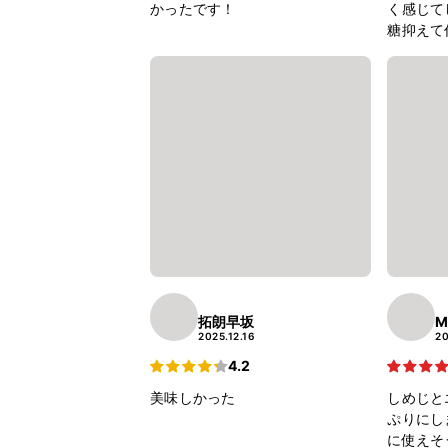
かったです！
く感じて
糖抑えて
拓朗早坂
M
2025.12.16
20
4.2
美味しかった
しめじと
ぷりにし
に使えそう