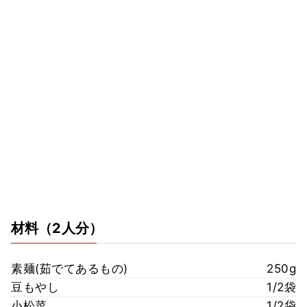
材料
（2人分）
素麺(茹でてあるもの)
250g
豆もやし
1/2袋
小松菜
1/2袋