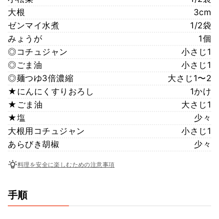
大根
3cm
ゼンマイ水煮
1/2袋
みょうが
1個
◎コチュジャン
小さじ1
◎ごま油
小さじ1
◎麺つゆ3倍濃縮
大さじ1〜2
★にんにくすりおろし
1かけ
★ごま油
大さじ1
★塩
少々
大根用コチュジャン
小さじ1
あらびき胡椒
少々
料理を安全に楽しむための注意事項
手順