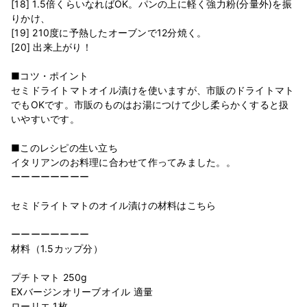
[18] 1.5倍くらいなればOK。パンの上に軽く強力粉(分量外)を振
りかけ、
[19] 210度に予熱したオーブンで12分焼く。
[20] 出来上がり！
■コツ・ポイント
セミドライトマトオイル漬けを使いますが、市販のドライトマト
でもOKです。市販のものはお湯につけて少し柔らかくすると扱
いやすいです。
■このレシピの生い立ち
イタリアンのお料理に合わせて作ってみました。。
ーーーーーーーー
セミドライトマトのオイル漬けの材料はこちら
ーーーーーーーー
材料（1.5カップ分）
プチトマト 250g
EXバージンオリーブオイル 適量
ローリエ 1枚