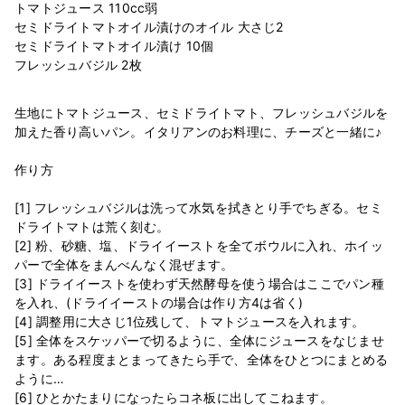
トマトジュース 110cc弱
セミドライトマトオイル漬けのオイル 大さじ2
セミドライトマトオイル漬け 10個
生地にトマトジュース、セミドライトマト、フレッシュバジルを
加えた香り高いパン。イタリアンのお料理に、チーズと一緒に♪
作り方
[1] フレッシュバジルは洗って水気を拭きとり手でちぎる。セミ
ドライトマトは荒く刻む。
[2] 粉、砂糖、塩、ドライイーストを全てボウルに入れ、ホイッ
パーで全体をまんべんなく混ぜます。
[3] ドライイーストを使わず天然酵母を使う場合はここでパン種
を入れ、(ドライイーストの場合は作り方4は省く)
[4] 調整用に大さじ1位残して、トマトジュースを入れます。
[5] 全体をスケッパーで切るように、全体にジュースをなじませ
ます。ある程度まとまってきたら手で、全体をひとつにまとめる
ように…
[6] ひとかたまりになったらコネ板に出してこねます。