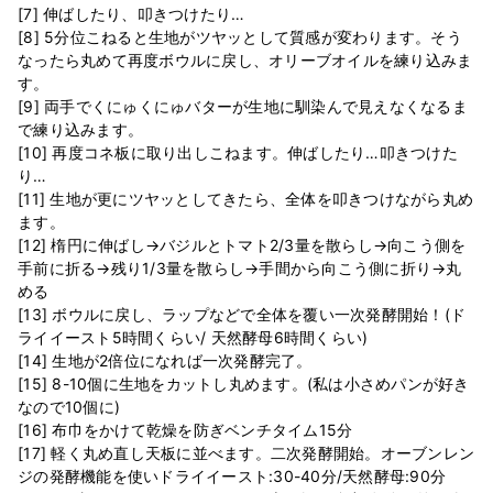
[7] 伸ばしたり、叩きつけたり…
[8] 5分位こねると生地がツヤッとして質感が変わります。そう
なったら丸めて再度ボウルに戻し、オリーブオイルを練り込みま
す。
[9] 両手でくにゅくにゅバターが生地に馴染んで見えなくなるま
で練り込みます。
[10] 再度コネ板に取り出しこねます。伸ばしたり…叩きつけた
り…
[11] 生地が更にツヤッとしてきたら、全体を叩きつけながら丸め
ます。
[12] 楕円に伸ばし→バジルとトマト2/3量を散らし→向こう側を
手前に折る→残り1/3量を散らし→手間から向こう側に折り→丸
める
[13] ボウルに戻し、ラップなどで全体を覆い一次発酵開始！(ド
ライイースト5時間くらい/ 天然酵母6時間くらい)
[14] 生地が2倍位になれば一次発酵完了。
[15] 8-10個に生地をカットし丸めます。(私は小さめパンが好き
なので10個に)
[16] 布巾をかけて乾燥を防ぎベンチタイム15分
[17] 軽く丸め直し天板に並べます。二次発酵開始。オーブンレン
ジの発酵機能を使いドライイースト:30-40分/天然酵母:90分