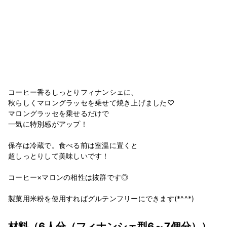
コーヒー香るしっとりフィナンシェに、
秋らしくマロングラッセを乗せて焼き上げました♡
マロングラッセを乗せるだけで
一気に特別感がアップ！
保存は冷蔵で。食べる前は室温に置くと
超しっとりして美味しいです！
コーヒー×マロンの相性は抜群です◎
製菓用米粉を使用すればグルテンフリーにできます(*^^*)
材料
（6人分（フィナンシェ型6～7個分））