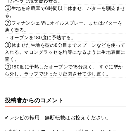
ゴムベラで混ぜ合わせる。
⑥生地を冷蔵庫で6時間以上休ませ、バターを馴染ませ
る。
⑦フィナンシェ型にオイルスプレー、またはバターを
薄く塗る。
・オーブンを180度に予熱する。
⑧休ませた生地を型の8分目までスプーンなどを使って
入れる。マロングラッセを均等になるように生地表面に
置く。
⑨180度に予熱したオーブンで15分焼く。 すぐに型か
ら外し、ラップでぴったり密閉させて少し置く。
投稿者からのコメント
✔レシピの転用、無断転載はお控えください。