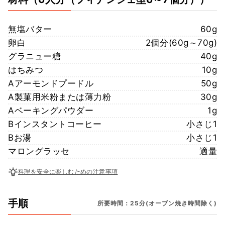
無塩バター
60g
卵白
2個分(60g～70g)
グラニュー糖
40g
はちみつ
10g
Aアーモンドプードル
50g
A製菓用米粉または薄力粉
30g
Aベーキングパウダー
1g
Bインスタントコーヒー
小さじ1
Bお湯
小さじ1
マロングラッセ
適量
料理を安全に楽しむための注意事項
手順
所要時間：25分(オーブン焼き時間除く)