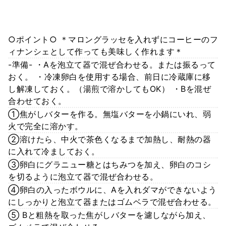
○ポイント○ ＊マロングラッセを入れずにコーヒーのフ
ィナンシェとして作っても美味しく作れます＊
-準備- ・Aを泡立て器で混ぜ合わせる。または振るって
おく。 ・冷凍卵白を使用する場合、前日に冷蔵庫に移
し解凍しておく。（湯煎で溶かしてもOK） ・Bを混ぜ
合わせておく。
①焦がしバターを作る。無塩バターを小鍋にいれ、弱
火で完全に溶かす。
②溶けたら、中火で茶色くなるまで加熱し、耐熱の器
に入れて冷ましておく。
③卵白にグラニュー糖とはちみつを加え、卵白のコシ
を切るように泡立て器で混ぜ合わせる。
④卵白の入ったボウルに、Aを入れダマができないよう
にしっかりと泡立て器またはゴムベラで混ぜ合わせる。
⑤ Bと粗熱を取った焦がしバターを濾しながら加え、