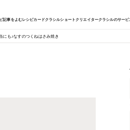
ピ
記事をよむ
レシピカード
クラシルショート
クリエイター
クラシルのサービ
当にも♪なすのつくねはさみ焼き