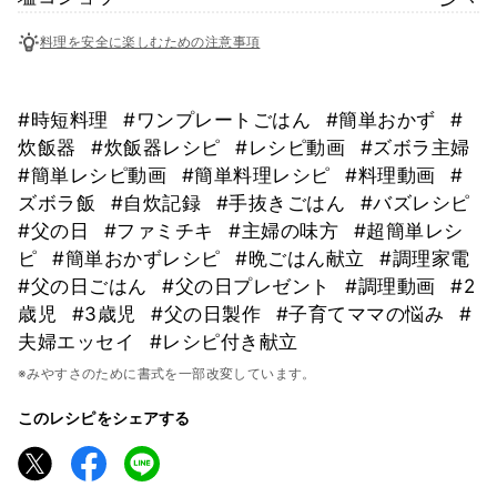
料理を安全に楽しむための注意事項
#時短料理
#ワンプレートごはん
#簡単おかず
#
炊飯器
#炊飯器レシピ
#レシピ動画
#ズボラ主婦
#簡単レシピ動画
#簡単料理レシピ
#料理動画
#
ズボラ飯
#自炊記録
#手抜きごはん
#バズレシピ
#父の日
#ファミチキ
#主婦の味方
#超簡単レシ
ピ
#簡単おかずレシピ
#晩ごはん献立
#調理家電
#父の日ごはん
#父の日プレゼント
#調理動画
#2
歳児
#3歳児
#父の日製作
#子育てママの悩み
#
夫婦エッセイ
#レシピ付き献立
※みやすさのために書式を一部改変しています。
このレシピをシェアする