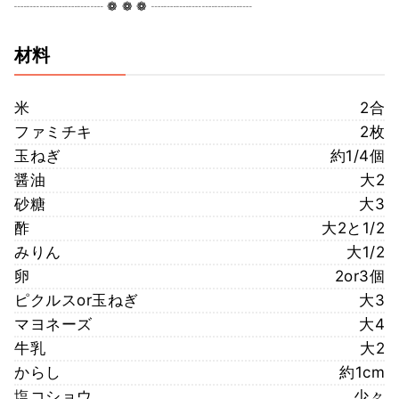
┈┈┈┈┈┈┈ ❁ ❁ ❁ ┈┈┈┈┈┈┈┈
材料
米
2合
ファミチキ
2枚
玉ねぎ
約1/4個
醤油
大2
砂糖
大3
酢
大2と1/2
みりん
大1/2
卵
2or3個
ピクルスor玉ねぎ
大3
マヨネーズ
大4
牛乳
大2
からし
約1cm
塩コショウ
少々