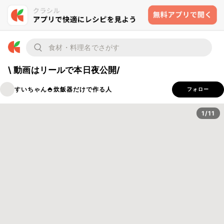
\ 動画はリールで本日夜公開/
すいちゃん🍚炊飯器だけで作る人
フォロー
1/11