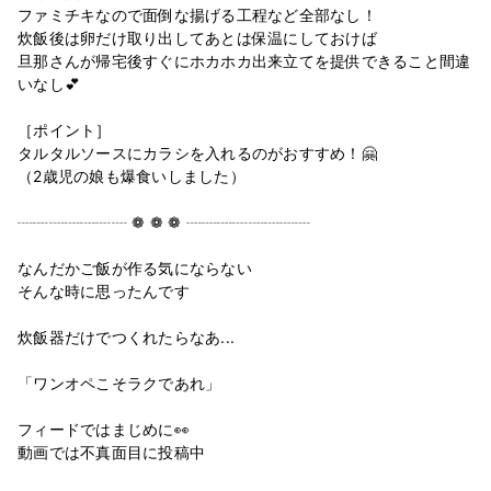
ファミチキなので面倒な揚げる工程など全部なし！
炊飯後は卵だけ取り出してあとは保温にしておけば
旦那さんが帰宅後すぐにホカホカ出来立てを提供できること間違
いなし💕
［ポイント］
タルタルソースにカラシを入れるのがおすすめ！🤗
（2歳児の娘も爆食いしました）
┈┈┈┈┈┈┈ ❁ ❁ ❁ ┈┈┈┈┈┈┈┈
なんだかご飯が作る気にならない
そんな時に思ったんです
炊飯器だけでつくれたらなあ...
「ワンオペこそラクであれ」
フィードではまじめに👀
動画では不真面目に投稿中