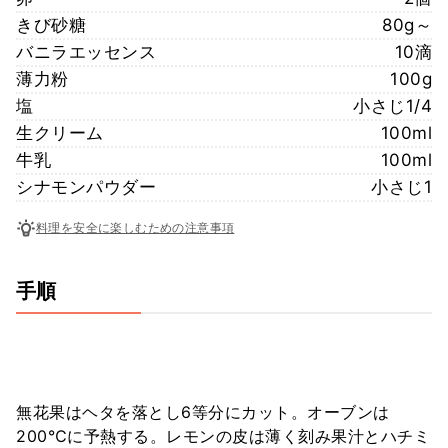
きび砂糖
80g～
バニラエッセンス
10滴
薄力粉
100g
塩
小さじ1/4
生クリーム
100ml
牛乳
100ml
シナモンパウダー
小さじ1
料理を安全に楽しむための注意事項
手順
無花果はヘタを落とし6等分にカット。オーブンは
200℃に予熱する。レモンの皮は薄く刻み果汁とハチミ