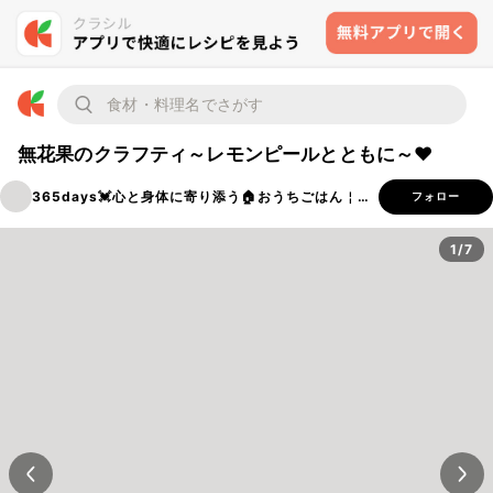
無花果のクラフティ～レモンピールとともに～♥
365days💓‪心と身体に寄り添う🏠おうちごはん￤穂ノcafe
フォロー
1/7