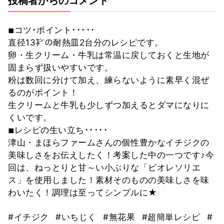
投稿者からのコメント
◾︎コツ･ポイント･････
直径13㌢の耐熱皿2台分のレシピです。
卵・生クリーム・牛乳は常温に戻しておくと生地が
固まらず扱いやすいです。
粉は数回に分けて加え、練らないように素早く混ぜ
るのがポイント！
生クリームと牛乳も少しずつ加えるとダマになりに
くいです。
◾︎レシピの生い立ち･････
津山・まほらファームさんの個性豊かなイチジクの
美味しさをお伝えしたく！考案した中の一つです♪今
回は、ねっとりと甘～い小ぶりな「ビオレソリエ
ス」を使用しました！素材そのものの美味しさを味
わいたく！調理は至ってシンプルに★
#イチジク
#いちじく
#無花果
#超簡単レシピ
#