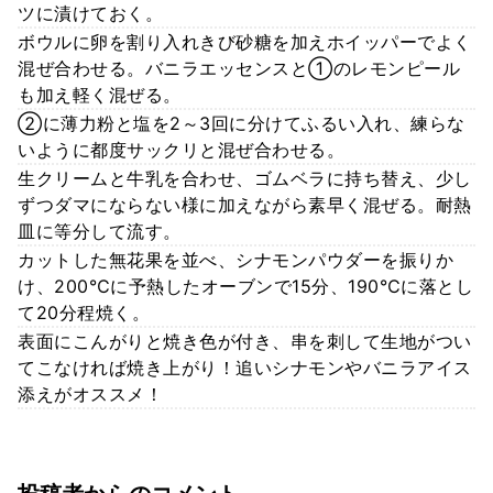
ツに漬けておく。
ボウルに卵を割り入れきび砂糖を加えホイッパーでよく
混ぜ合わせる。バニラエッセンスと①のレモンピール
も加え軽く混ぜる。
②に薄力粉と塩を2～3回に分けてふるい入れ、練らな
いように都度サックリと混ぜ合わせる。
生クリームと牛乳を合わせ、ゴムベラに持ち替え、少し
ずつダマにならない様に加えながら素早く混ぜる。耐熱
皿に等分して流す。
カットした無花果を並べ、シナモンパウダーを振りか
け、200℃に予熱したオーブンで15分、190℃に落とし
て20分程焼く。
表面にこんがりと焼き色が付き、串を刺して生地がつい
てこなければ焼き上がり！追いシナモンやバニラアイス
添えがオススメ！