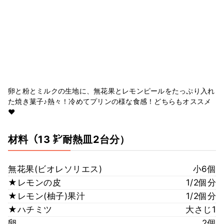
卵と粉とミルクの生地に、無花果とレモンピールをたっぷり入れ
た焼き菓子♪熱々！冷めてプリンの様な食感！どちらもオススメ
♥
材料
（13 ㌢耐熱皿2台分）
無花果(ビオレソリエス)
小6個
★レモンの皮
1/2個分
★レモン(柚子)果汁
1/2個分
★ハチミツ
大さじ1
卵
2個