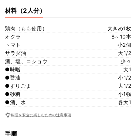
材料
（2人分）
鶏肉（もも使用）
大きめ1枚
オクラ
8～10本
トマト
小2個
サラダ油
大1/2
酒、塩、コショウ
少々
●味噌
大1
●醤油
小1/2
●すりごま
大1/2
●砂糖
小1強
●酒、水
各大1
料理を安全に楽しむための注意事項
手順