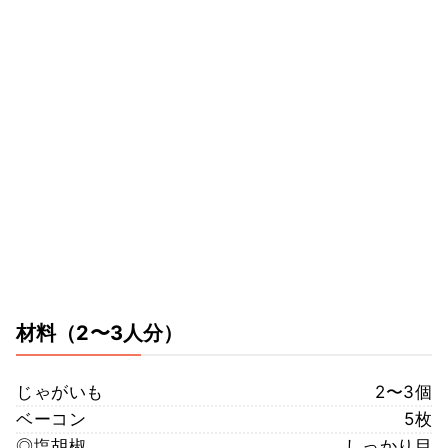
材料
（2〜3人分）
じゃがいも
2〜3個
ベーコン
5枚
◎塩胡椒
しっかり目