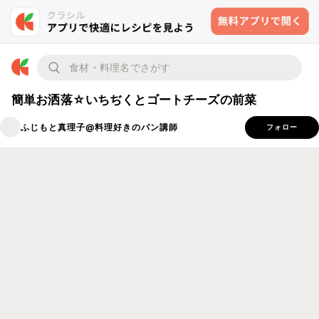
簡単お洒落☆いちぢくとゴートチーズの前菜
ふじもと真理子@料理好きのパン講師
フォロー