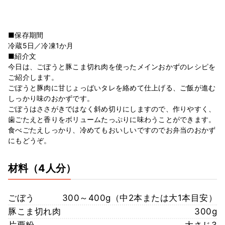
■保存期間
冷蔵5日／冷凍1か月
■紹介文
今日は、ごぼうと豚こま切れ肉を使ったメインおかずのレシピを
ご紹介します。
ごぼうと豚肉に甘じょっばいタレを絡めて仕上げる、ご飯が進む
しっかり味のおかずです。
ごぼうはささがきではなく斜め切りにしますので、作りやすく、
歯ごたえと香りをボリュームたっぷりに味わうことができます。
食べごたえしっかり、冷めてもおいしいですのでお弁当のおかず
にもどうぞ。
材料
（4人分）
ごぼう
300～400g（中2本または大1本目安）
豚こま切れ肉
300g
片栗粉
大さじ3