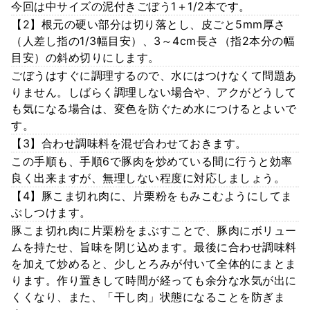
今回は中サイズの泥付きごぼう1＋1/2本です。
【2】根元の硬い部分は切り落とし、皮ごと5mm厚さ
（人差し指の1/3幅目安）、3～4cm長さ（指2本分の幅
目安）の斜め切りにします。
ごぼうはすぐに調理するので、水にはつけなくて問題あ
りません。しばらく調理しない場合や、アクがどうして
も気になる場合は、変色を防ぐため水につけるとよいで
す。
【3】合わせ調味料を混ぜ合わせておきます。
この手順も、手順6で豚肉を炒めている間に行うと効率
良く出来ますが、無理しない程度に対応しましょう。
【4】豚こま切れ肉に、片栗粉をもみこむようにしてま
ぶしつけます。
豚こま切れ肉に片栗粉をまぶすことで、豚肉にボリュー
ムを持たせ、旨味を閉じ込めます。最後に合わせ調味料
を加えて炒めると、少しとろみが付いて全体的にまとま
ります。作り置きして時間が経っても余分な水気が出に
くくなり、また、「干し肉」状態になることを防ぎま