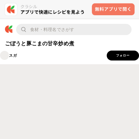
ごぼうと豚こまの甘辛炒め煮
スガ
フォロー