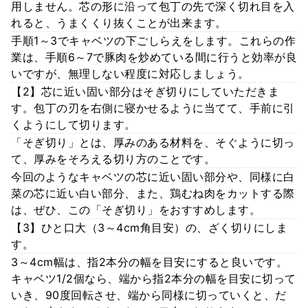
用しません。芯の形に沿って包丁の先で深く切れ目を入
れると、うまくくり抜くことが出来ます。
手順1～3でキャベツの下ごしらえをします。これらの作
業は、手順6～7で豚肉を炒めている間に行うと効率が良
いですが、無理しない程度に対応しましょう。
【2】芯に近い固い部分はそぎ切りにしていただきま
す。包丁の刃を右側に寝かせるように当てて、手前に引
くようにして切ります。
「そぎ切り」とは、厚みのある材料を、そぐように切っ
て、厚みをそろえる切り方のことです。
今回のようなキャベツの芯に近い固い部分や、同様に白
菜の芯に近い白い部分、また、鶏むね肉をカットする際
は、ぜひ、この「そぎ切り」をおすすめします。
【3】ひと口大（3～4cm角目安）の、ざく切りにしま
す。
3～4cm幅は、指2本分の幅を目安にすると良いです。
キャベツ1/2個なら、端から指2本分の幅を目安に切って
いき、90度回転させ、端から同様に切っていくと、だ