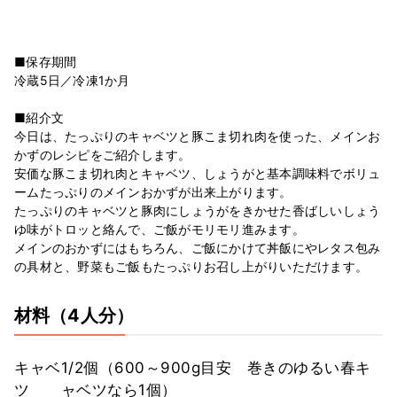
■保存期間
冷蔵5日／冷凍1か月
■紹介文
今日は、たっぷりのキャベツと豚こま切れ肉を使った、メインお
かずのレシピをご紹介します。
安価な豚こま切れ肉とキャベツ、しょうがと基本調味料でボリュ
ームたっぷりのメインおかずが出来上がります。
たっぷりのキャベツと豚肉にしょうがをきかせた香ばしいしょう
ゆ味がトロッと絡んで、ご飯がモリモリ進みます。
メインのおかずにはもちろん、ご飯にかけて丼飯にやレタス包み
の具材と、野菜もご飯もたっぷりお召し上がりいただけます。
材料
（4人分）
キャベ
1/2個（600～900g目安 巻きのゆるい春キ
ツ
ャベツなら1個）