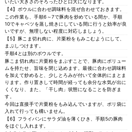
いたい大きさのそろったひと口大になります。
【4】ボウルに合わせ調味料を混ぜ合わせておきます。
この作業も、手順6～7で豚肉を炒めている間か、手順
10でキャベツを蒸し焼きにしている間に行うと効率が良
いですが、無理しない程度に対応しましょう。
【5】豚こま切れ肉に、片栗粉をもみこむようにして、
まぶしつけます。
手順4とは別のボウルです。
豚こま切れ肉に片栗粉をまぶすことで、豚肉にボリュー
ムを持たせ、旨味を閉じ込めます。最後に合わせ調味料
を加えて炒めると、少しとろみが付いて全体的にまとま
ります。作り置きして時間が経っても余分な水気が出に
くくなり、また、「干し肉」状態になることを防ぎま
す。
今回は直接手で片栗粉をもみ込んでいますが、ポリ袋に
入れて行っても構いません。
【6】フライパンにサラダ油を薄くひき、手順5の豚肉
をほぐし入れます。