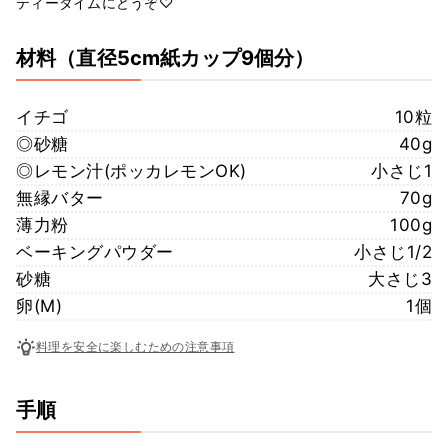
ティータイムにどうぞ♡
材料
（直径5cm紙カップ9個分）
イチゴ
10粒
◎砂糖
40g
◎レモン汁(ポッカレモンOK)
小さじ1
無縁バター
70g
薄力粉
100g
ベーキングパウダー
小さじ1/2
砂糖
大さじ3
卵(M)
1個
料理を安全に楽しむための注意事項
手順