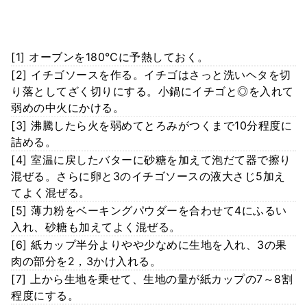
[1] オーブンを180℃に予熱しておく。
[2] イチゴソースを作る。イチゴはさっと洗いヘタを切
り落としてざく切りにする。小鍋にイチゴと◎を入れて
弱めの中火にかける。
[3] 沸騰したら火を弱めてとろみがつくまで10分程度に
詰める。
[4] 室温に戻したバターに砂糖を加えて泡だて器で擦り
混ぜる。さらに卵と3のイチゴソースの液大さじ5加え
てよく混ぜる。
[5] 薄力粉をベーキングパウダーを合わせて4にふるい
入れ、砂糖も加えてよく混ぜる。
[6] 紙カップ半分よりやや少なめに生地を入れ、3の果
肉の部分を2，3かけ入れる。
[7] 上から生地を乗せて、生地の量が紙カップの7～8割
程度にする。