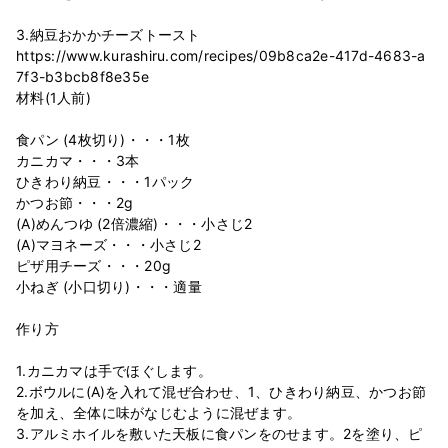
3.納豆おかかチーズトースト
https://www.kurashiru.com/recipes/09b8ca2e-417d-4683-a
7f3-b3bcb8f8e35e
材料(1人前)
食パン (4枚切り)・・・1枚
カニカマ・・・3本
ひきわり納豆・・・1パック
かつお節・・・2g
(A)めんつゆ (2倍濃縮)・・・小さじ2
(A)マヨネーズ・・・小さじ2
ピザ用チーズ・・・20g
小ねぎ (小口切り)・・・適量
作り方
1.カニカマは手でほぐします。
2.ボウルに(A)を入れて混ぜ合わせ、1、ひきわり納豆、かつお節
を加え、全体に味がなじむように混ぜます。
3.アルミホイルを敷いた天板に食パンをのせます。2を塗り、ピ