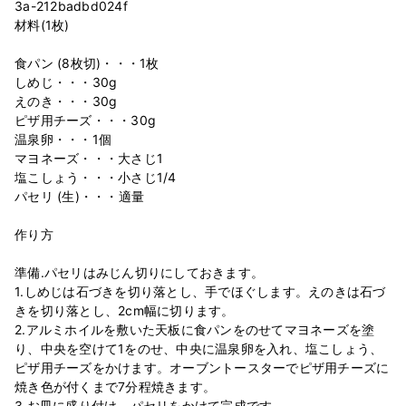
3a-212badbd024f
材料(1枚)
食パン (8枚切)・・・1枚
しめじ・・・30g
えのき・・・30g
ピザ用チーズ・・・30g
温泉卵・・・1個
マヨネーズ・・・大さじ1
塩こしょう・・・小さじ1/4
パセリ (生)・・・適量
作り方
準備.パセリはみじん切りにしておきます。
1.しめじは石づきを切り落とし、手でほぐします。えのきは石づ
きを切り落とし、2cm幅に切ります。
2.アルミホイルを敷いた天板に食パンをのせてマヨネーズを塗
り、中央を空けて1をのせ、中央に温泉卵を入れ、塩こしょう、
ピザ用チーズをかけます。オーブントースターでピザ用チーズに
焼き色が付くまで7分程焼きます。
3.お皿に盛り付け、パセリをかけて完成です。