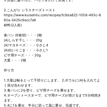
2.こんがり シラスチーズトースト
https://www.kurashiru.com/recipes/fc9da822-1058-495c-8
82a-3425c9ecc7a6
材料(2人前)
食パン (6枚切)・・・2枚
(A)しらす干し・・・20g
(A)マヨネーズ・・・小さじ4
(A)白いりごま・・・小さじ1
ピザ用チーズ・・・20g
大葉・・・2枚
作り方
1.大葉は軸をとって千切りにします。 2.ボウルに(A)を入れてよ
く混ぜ合わせます。
3.食パンに2を塗り、ピザ用チーズを乗せます。
4.オーブントースターで、ピザ用チーズが溶けるまで5分程焼き
ます。
5.4に1を乗せ、半分に切って器に乗せ、完成です。