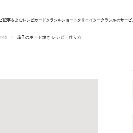
ピ
記事をよむ
レシピカード
クラシルショート
クリエイター
クラシルのサービ
め物
茄子のボート焼き レシピ・作り方