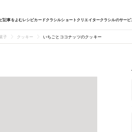
ピ
記事をよむ
レシピカード
クラシルショート
クリエイター
クラシルのサービ
菓子
クッキー
いちごとココナッツのクッキー