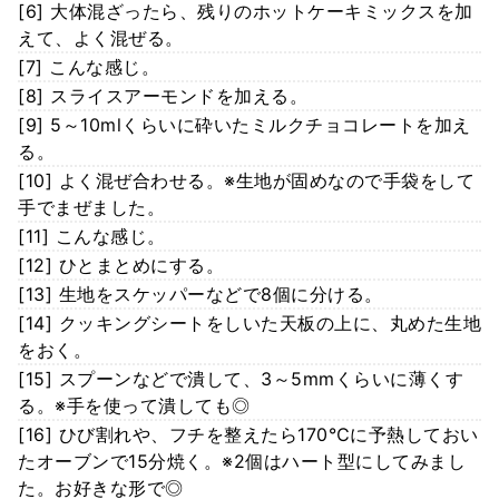
[6] 大体混ざったら、残りのホットケーキミックスを加
えて、よく混ぜる。
[7] こんな感じ。
[8] スライスアーモンドを加える。
[9] 5～10mlくらいに砕いたミルクチョコレートを加え
る。
[10] よく混ぜ合わせる。※生地が固めなので手袋をして
手でまぜました。
[11] こんな感じ。
[12] ひとまとめにする。
[13] 生地をスケッパーなどで8個に分ける。
[14] クッキングシートをしいた天板の上に、丸めた生地
をおく。
[15] スプーンなどで潰して、3～5mmくらいに薄くす
る。※手を使って潰しても◎
[16] ひび割れや、フチを整えたら170℃に予熱しておい
たオーブンで15分焼く。※2個はハート型にしてみまし
た。お好きな形で◎