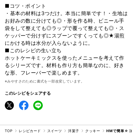
■コツ・ポイント
・基本の材料は3つだけ。本当に簡単です！・生地は
お好みの数に分けても◎・形を作る時、ビニール手
袋をして整えても◎ラップで覆って整えても◎・ス
ケッパーで分けずにスプーンですくっても◎★湯煎
にかける時は水分が入らないように。
■このレシピの生い立ち
ホットケーキミックスを使ったメニューを考えて作
るシリーズです。材料も作り方も簡単なのに、好き
な形、フレーバーで楽しめます。
※みやすさのために書式を一部改変しています。
このレシピをシェアする
TOP
レシピカード
スイーツ
洋菓子
クッキー
HMで簡単☆コ