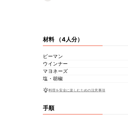
材料
（4人分）
ピーマン
ウインナー
マヨネーズ
塩・胡椒
料理を安全に楽しむための注意事項
手順