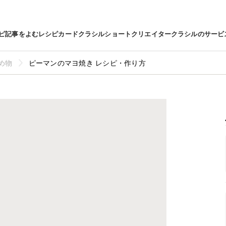
ピ
記事をよむ
レシピカード
クラシルショート
クリエイター
クラシルのサービ
め物
ピーマンのマヨ焼き レシピ・作り方