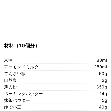
材料
（10個分）
米油
80ml
アーモンドミルク
180ml
てんさい糖
60g
自然塩
2g
薄力粉
350g
ベーキングパウダー
14g
抹茶パウダー
15g
ゆで小豆
40g