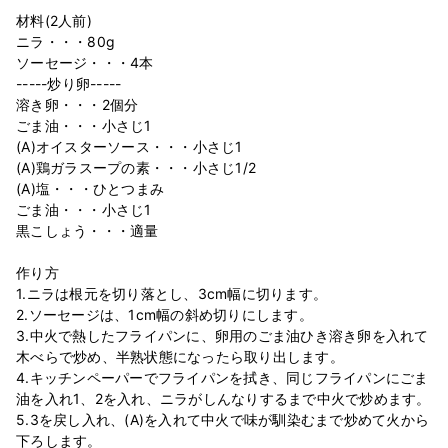
材料(2人前)
ニラ・・・80g
ソーセージ・・・4本
-----炒り卵-----
溶き卵・・・2個分
ごま油・・・小さじ1
(A)オイスターソース・・・小さじ1
(A)鶏ガラスープの素・・・小さじ1/2
(A)塩・・・ひとつまみ
ごま油・・・小さじ1
黒こしょう・・・適量
作り方
1.ニラは根元を切り落とし、3cm幅に切ります。
2.ソーセージは、1cm幅の斜め切りにします。
3.中火で熱したフライパンに、卵用のごま油ひき溶き卵を入れて
木べらで炒め、半熟状態になったら取り出します。
4.キッチンペーパーでフライパンを拭き、同じフライパンにごま
油を入れ1、2を入れ、ニラがしんなりするまで中火で炒めます。
5.3を戻し入れ、(A)を入れて中火で味が馴染むまで炒めて火から
下ろします。