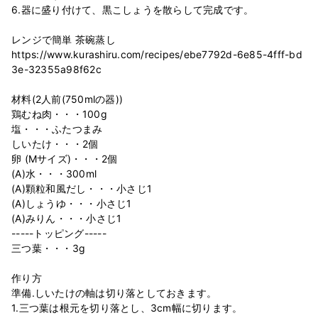
6.器に盛り付けて、黒こしょうを散らして完成です。
レンジで簡単 茶碗蒸し
https://www.kurashiru.com/recipes/ebe7792d-6e85-4fff-bd
3e-32355a98f62c
材料(2人前(750mlの器))
鶏むね肉・・・100g
塩・・・ふたつまみ
しいたけ・・・2個
卵 (Mサイズ)・・・2個
(A)水・・・300ml
(A)顆粒和風だし・・・小さじ1
(A)しょうゆ・・・小さじ1
(A)みりん・・・小さじ1
-----トッピング-----
三つ葉・・・3g
作り方
準備.しいたけの軸は切り落としておきます。
1.三つ葉は根元を切り落とし、3cm幅に切ります。