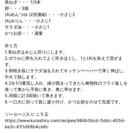
長ねぎ・・・1/3本
卵・・・3個
(A)めんつゆ (2倍濃縮)・・・小さじ2
(A)みりん・・・小さじ1
サラダ油・・・小さじ1
かつお節・・・適量
作り方
1.長ねぎはみじん切りにします。
2.ボウルに卵を入れてよく溶きほぐし、1と(A)を加えて混ぜま
す。
3.卵焼き器にサラダ油を入れてキッチンペーパーで薄く伸ばし、
中火で熱します。
4.2を1/3量流し入れ、縁が固まってきたら耐熱性のフライ返しを
使って奥から手前に巻き、奥に寄せます。
5.同様に計3回焼いて巻きます。
6.一口大に切って器に盛り付け、かつお節をのせて完成です。
ソーセージ入り ニラ玉
https://www.kurashiru.com/recipes/984b5bcd-5ddc-405d-
be2c-651d99b4cb6c