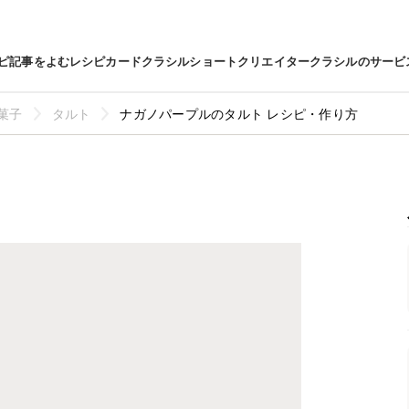
ピ
記事をよむ
レシピカード
クラシルショート
クリエイター
クラシルのサービ
菓子
タルト
ナガノパープルのタルト レシピ・作り方