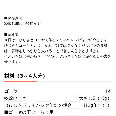
■保存期間
冷蔵1週間／冷凍1か月
■紹介文
今日は、ひじきとゴーヤで作るマリネのレシピをご紹介します。
ひじきとゴーヤという、それだけでは味がなくバラバラの食材
は、旨味をしっかりと入れることできちんとまとまります。
イノシン酸は鶏がらスープの素、グルタミン酸は昆布だしの力を
借ります。
材料
（3～4人分）
ゴーヤ
1本
乾燥ひじき
大さじ5（15g）
（ひじきドライパック缶詰の場合
110g缶×1缶）
■ゴーヤの下ごしらえ用