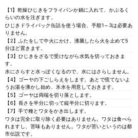
【1】乾燥ひじきをフライパンか鍋に入れて、かぶるく
らいの水を注ぎます。
ひじきドライパック缶詰を使う場合、手順1～3は必要あ
りません。
【2】ふたをして中火にかけ、沸騰したら火を止めて5
分ほど置きます。
【3】ひじきをざるで受けながら水気を切っておきま
す。
水にさらすと水っぽくなるので、水にはさらしません。
【4】ゴーヤの下ごしらえをします。あとで慌てないよ
うお湯を沸かし始め、氷水を用意しておきます。
【5】ゴーヤは両端を切り落とします。
【6】長さを半分に切って縦半分に切ります。
【7】手で種とワタをかき出します。
ワタは完全に取り除く必要はありません。ワタは食べら
れますし、苦味もありません。ワタが苦いというのは都
市伝説です。