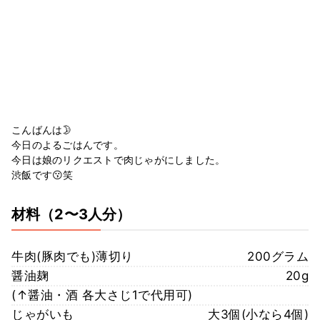
こんばんは🌛
今日のよるごはんです。
今日は娘のリクエストで肉じゃがにしました。
渋飯です😗笑
材料
（2〜3人分）
牛肉(豚肉でも)薄切り
200グラム
醤油麹
20g
(↑醤油・酒 各大さじ1で代用可)
じゃがいも
大3個(小なら4個)