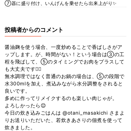
⑦器に盛り付け、いんげんを乗せたら出来上がり✨
投稿者からのコメント
醤油麹を使う場合、一度炒めることで香ばしさがア
ップします。が、時間がない！という場合は③の工
程を飛ばして、⑤のタイミングでお肉をプラスして
も大丈夫です🙆‍♀️
無水調理ではなく普通のお鍋の場合は、⑤の段階で
水300mlを加え、煮込みながら水分調整をされると
良いです。
多めに作ってリメイクするのも楽しい肉じゃが。
よろしかったら😌
今日の炊き込みごはんは @otani_masakichi さまよ
りお送りいただいた、若炊きあさりの佃煮を使って
炊きました。