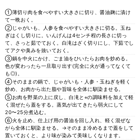
①薄切り肉を食べやすい大きさに切り、醤油麹に漬け
て一晩おく。
②じゃがいも、人参を食べやすい大きさに切る。玉ね
ぎはくし切りに。いんげんは4センチ程の長さに切っ
て、さっと茹でておく。白滝はざく切りにし、下茹でし
てアクや臭みを抜いておく。
③鍋を中火にかけ、ごま油をひいたらお肉を炒める。
色が変わったら一旦取り出す(完全に火が通ってなくて
も◎)。
④そのままの鍋で、じゃがいも・人参・玉ねぎを軽く
炒め、お肉から出た脂や旨味を全体に馴染ませる。
⑤お肉を野菜の上に戻し、白滝と⭐︎の調味料を加えて軽
く混ぜたら蓋をする。蒸気が出てきたら弱火にして
20〜25分煮込む。
⑥火を止め、仕上げ用の醤油を回し入れ、軽く混ぜな
がら全体に馴染ませる。→そのまま冷めるまで蓋をして
置いておくと、より味が染みて美味しくなります。