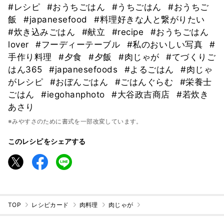
#レシピ
#おうちごはん
#うちごはん
#おうちご
飯
#japanesefood
#料理好きな人と繋がりたい
#炊き込みごはん
#献立
#recipe
#おうちごはん
lover
#フーディーテーブル
#私のおいしい写真
#
手作り料理
#夕食
#夕飯
#肉じゃが
#てづくりご
はん365
#japanesefoods
#よるごはん
#肉じゃ
がレシピ
#おぼんごはん
#ごはんぐらむ
#栄養士
ごはん
#iegohanphoto
#大谷政吉商店
#若炊き
あさり
※みやすさのために書式を一部改変しています。
このレシピをシェアする
TOP
レシピカード
肉料理
肉じゃが
⁡