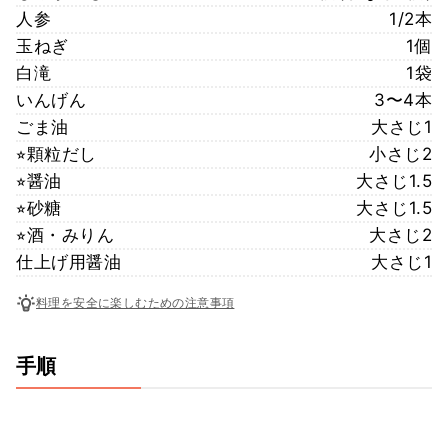
人参
1/2本
玉ねぎ
1個
白滝
1袋
いんげん
3〜4本
ごま油
大さじ1
⭐︎顆粒だし
小さじ2
⭐︎醤油
大さじ1.5
⭐︎砂糖
大さじ1.5
⭐︎酒・みりん
大さじ2
仕上げ用醤油
大さじ1
料理を安全に楽しむための注意事項
手順