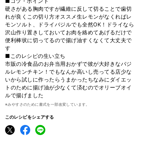
■コツ・ポイント
硬さがある胸肉ですが繊維に反して切ることで歯切
れが良くこの切り方オススメ生レモンがなくればレ
モンソルト、ドライバジルでも全然OK！ドライなら
沢山作り置きしておいてお肉を絡めてあげるだけで
便利棒状に切ってるので揚げ油すくなくて大丈夫で
す
■このレシピの生い立ち
市販の冷食品のお弁当用おかずで彼が大好きなバジ
ルレモンチキン！でもなんか高いし売ってる店少な
いから試しに作ったらうまかったちなみにダイエッ
トのために揚げ油が少なくて済むのでオリーブオイ
ルで揚げました
※みやすさのために書式を一部改変しています。
このレシピをシェアする