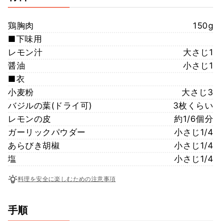
鶏胸肉
150g
■下味用
レモン汁
大さじ1
醤油
小さじ1
■衣
小麦粉
大さじ3
バジルの葉(ドライ可)
3枚くらい
レモンの皮
約1/6個分
ガーリックパウダー
小さじ1/4
あらびき胡椒
小さじ1/4
塩
小さじ1/4
料理を安全に楽しむための注意事項
手順