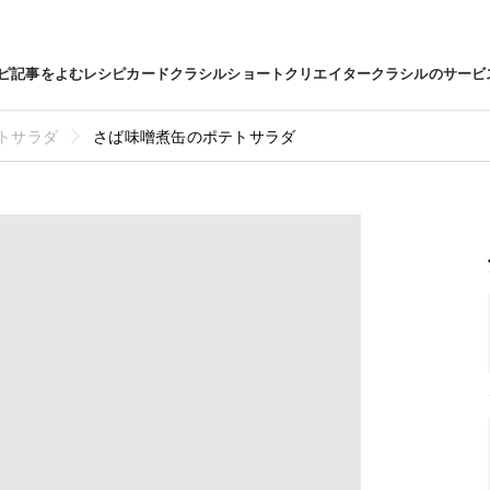
ピ
記事をよむ
レシピカード
クラシルショート
クリエイター
クラシルのサービ
トサラダ
さば味噌煮缶のポテトサラダ