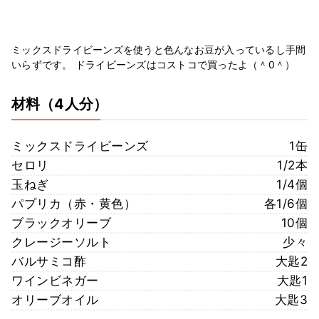
ミックスドライビーンズを使うと色んなお豆が入っているし手間
いらずです。 ドライビーンズはコストコで買ったよ（＾0＾）
材料
（4人分）
ミックスドライビーンズ
1缶
セロリ
1/2本
玉ねぎ
1/4個
パプリカ（赤・黄色）
各1/6個
ブラックオリーブ
10個
クレージーソルト
少々
バルサミコ酢
大匙2
ワインビネガー
大匙1
オリーブオイル
大匙3