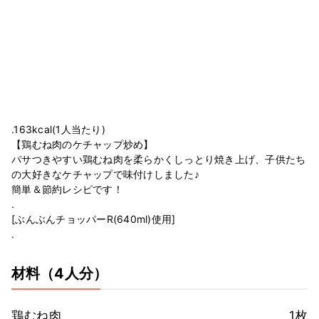
.163kcal(1人当たり)⠀
【鶏むね肉のケチャップ炒め】⠀
パサつきやすい鶏むね肉を柔らかくしっとり焼き上げ、子供たち
の大好きなケチャップで味付けしました♪⠀
簡単＆節約レシピです！⠀
.⠀
[ぶんぶんチョッパーR(640ml)使用]⠀
.⠀
材料
（4人分）
鶏むね肉
1枚