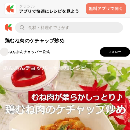
鶏むね肉のケチャップ炒め
ぶんぶんチョッパー公式
フォロー