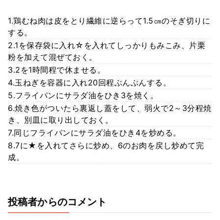
1.鶏むね肉は皮をとり繊維に逆らって1.5㎝のそぎ切りに
する。⠀
2.1を保存袋に入れ☆を入れてしっかりもみこみ、片栗
粉を加えて混ぜておく。⠀
3.2を1時間程で休ませる。⠀
4.玉ねぎを容器に入れ20回程ぶんぶんする。⠀
5.フライパンにサラダ油をひき3を焼く。⠀
6.焼き色がついたら裏返し蓋をして、弱火で2～3分程焼
き、別皿に取り出しておく。⠀
7.同じフライパンにサラダ油をひき4を炒める。⠀
8.7に★を入れてさらに炒め、6のお肉を戻し炒めて完
成。⠀
投稿者からのコメント