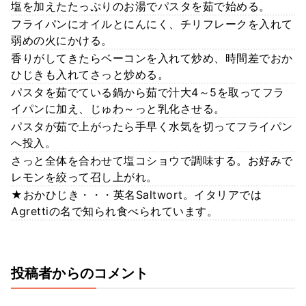
塩を加えたたっぷりのお湯でパスタを茹で始める。
フライパンにオイルとにんにく、チリフレークを入れて
弱めの火にかける。
香りがしてきたらベーコンを入れて炒め、時間差でおか
ひじきも入れてさっと炒める。
パスタを茹でている鍋から茹で汁大4～5を取ってフラ
イパンに加え、じゅわ～っと乳化させる。
パスタが茹で上がったら手早く水気を切ってフライパン
へ投入。
さっと全体を合わせて塩コショウで調味する。お好みで
レモンを絞って召し上がれ。
★おかひじき・・・英名Saltwort。イタリアでは
Agrettiの名で知られ食べられています。
投稿者からのコメント