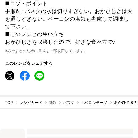
■コツ・ポイント
手順6：パスタの水は切りすぎない。おかひじきは火
を通しすぎない。ベーコンの塩気も考慮して調味し
て下さい。
■このレシピの生い立ち
おかひじきを収穫したので、好きな食べ方で♪
※みやすさのために書式を一部改変しています。
このレシピをシェアする
TOP
レシピカード
麺類
パスタ
ペペロンチーノ
おかひじき