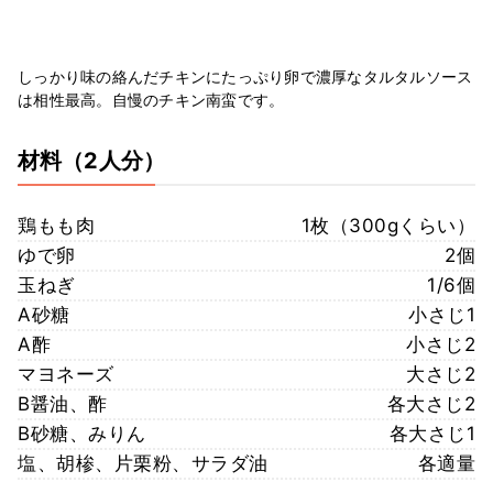
しっかり味の絡んだチキンにたっぷり卵で濃厚なタルタルソース
は相性最高。自慢のチキン南蛮です。
材料
（2人分）
鶏もも肉
1枚（300gくらい）
ゆで卵
2個
玉ねぎ
1/6個
A砂糖
小さじ1
A酢
小さじ2
マヨネーズ
大さじ2
B醤油、酢
各大さじ2
B砂糖、みりん
各大さじ1
塩、胡椮、片栗粉、サラダ油
各適量