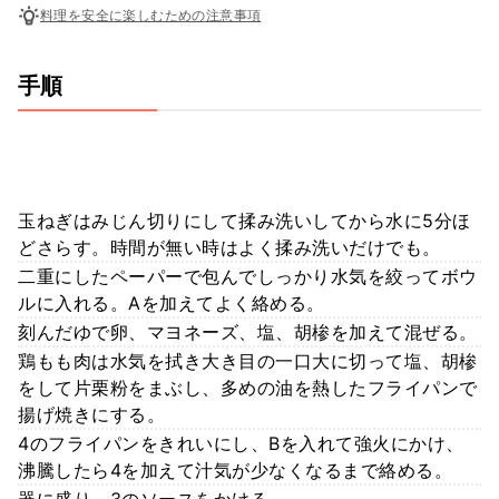
料理を安全に楽しむための注意事項
手順
玉ねぎはみじん切りにして揉み洗いしてから水に5分ほ
どさらす。時間が無い時はよく揉み洗いだけでも。
二重にしたペーパーで包んでしっかり水気を絞ってボウ
ルに入れる。Aを加えてよく絡める。
刻んだゆで卵、マヨネーズ、塩、胡椮を加えて混ぜる。
鶏もも肉は水気を拭き大き目の一口大に切って塩、胡椮
をして片栗粉をまぶし、多めの油を熱したフライパンで
揚げ焼きにする。
4のフライパンをきれいにし、Bを入れて強火にかけ、
沸騰したら4を加えて汁気が少なくなるまで絡める。
器に盛り、3のソースをかける。