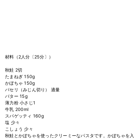
材料（2人分〔25分〕）
秋鮭 2切
たまねぎ 150g
かぼちゃ 150g
パセリ（みじん切り） 適量
バター 15g
薄力粉 小さじ1
牛乳 200ml
スパゲッティ 160g
塩 少々
こしょう 少々
秋鮭とかぼちゃを使ったクリーミーなパスタです。かぼちゃを入