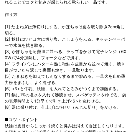
れることでコクと甘みが感じられる秋らしい一品です。
作り方
[1] たまねぎは薄切りにする。かぼちゃは皮を取り除き2cm角に
切る。
[2] 秋鮭はひと口大に切り塩、こしょうをふる。キッチンペーパ
ーで水気を拭き取る。
[3] かぼちゃを耐熱皿に並べる。ラップをかけて電子レンジ（60
0W)で4分加熱し、フォークなどで潰す。
[4] フライパンにバターを熱し秋鮭を皮目から並べて焼く。焼き
目がついたら返して裏面も焼き、一旦取り出す。
[5] たまねぎを加えてしんなりするまで炒める。一旦火を止め薄
力粉をまぶし、よく混ぜる。
[6] <3>と牛乳、秋鮭、を入れてとろみがつくまで加熱する。
[7] 鍋に1%の塩水を入れて沸騰させ、スパゲッティをゆでる。袋
の表示時間より1分早くで引き上げ<6>と合わせる。
[8] 器に盛り付け、仕上げにパセリ（みじん切り）をかける。
■コツ・ポイント
秋鮭は皮目からしっかり焼くと臭みは消えて香ばしくなります。
かぼちゃはレンジで柔らかくしておくことで簡単にとろみがつき