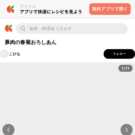
豚肉の春菊おろしあん
こひな
フォロー
1/11