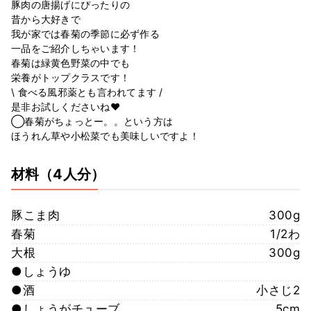
豚肉の唐揚げにぴったりの
昔から大好きで
我が家では春菊の季節に必ず作る
一品をご紹介しちゃいます！
春菊は緑黄色野菜の中でも
栄養がトップクラスです！
\ 食べる風邪薬とも言われてます /
是非お試しくださいね♥️
◯春菊がちょっとー。。という方は
ほうれん草や小松菜でも美味しいですよ！
材料
（4人分）
豚こま肉
300g
春菊
1/2わ
大根
300g
●しょうゆ
●酒
小さじ2
●しょうがチューブ
5cm