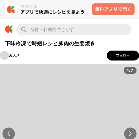
下味冷凍で時短レシピ豚肉の生姜焼き
みんと
フォロー
1/7