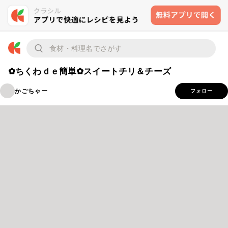
✿ちくわｄｅ簡単✿スイートチリ＆チーズ
かごちゃー
フォロー