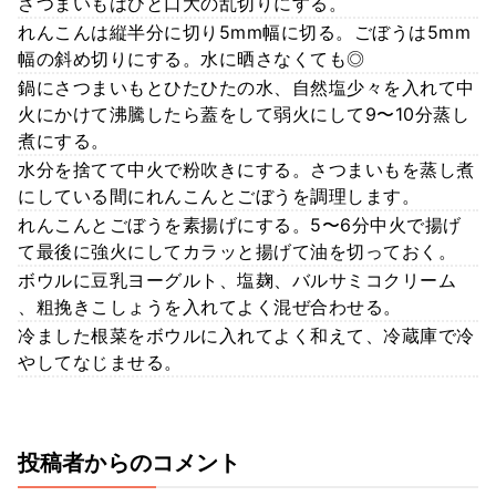
さつまいもはひと口大の乱切りにする。
れんこんは縦半分に切り5mm幅に切る。ごぼうは5mm
幅の斜め切りにする。水に晒さなくても◎
鍋にさつまいもとひたひたの水、自然塩少々を入れて中
火にかけて沸騰したら蓋をして弱火にして9〜10分蒸し
煮にする。
水分を捨てて中火で粉吹きにする。さつまいもを蒸し煮
にしている間にれんこんとごぼうを調理します。
れんこんとごぼうを素揚げにする。5〜6分中火で揚げ
て最後に強火にしてカラッと揚げて油を切っておく。
ボウルに豆乳ヨーグルト、塩麹、バルサミコクリーム
、粗挽きこしょうを入れてよく混ぜ合わせる。
冷ました根菜をボウルに入れてよく和えて、冷蔵庫で冷
やしてなじませる。
投稿者からのコメント