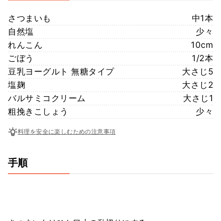
さつまいも
中1本
自然塩
少々
れんこん
10cm
ごぼう
1/2本
豆乳ヨーグルト 無糖タイプ
大さじ5
塩麹
大さじ2
バルサミコクリーム
大さじ1
粗挽きこしょう
少々
料理を安全に楽しむための注意事項
手順