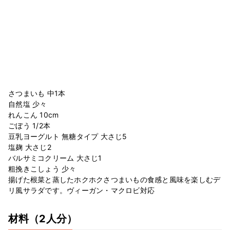
さつまいも 中1本
自然塩 少々
れんこん 10cm
ごぼう 1/2本
豆乳ヨーグルト 無糖タイプ 大さじ5
塩麹 大さじ2
バルサミコクリーム 大さじ1
粗挽きこしょう 少々
揚げた根菜と蒸したホクホクさつまいもの食感と風味を楽しむデ
リ風サラダです。ヴィーガン・マクロビ対応
材料
（2人分）