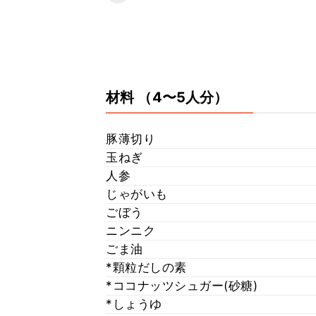
材料
（4〜5人分）
豚薄切り
玉ねぎ
人参
じゃがいも
ごぼう
ニンニク
ごま油
*顆粒だしの素
*ココナッツシュガー(砂糖)
*しょうゆ