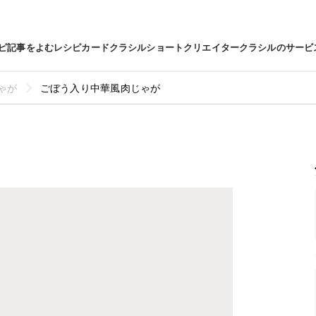
ピ
記事をよむ
レシピカード
クラシルショート
クリエイター
クラシルのサービ
ゃが
ごぼう入り中華風肉じゃが