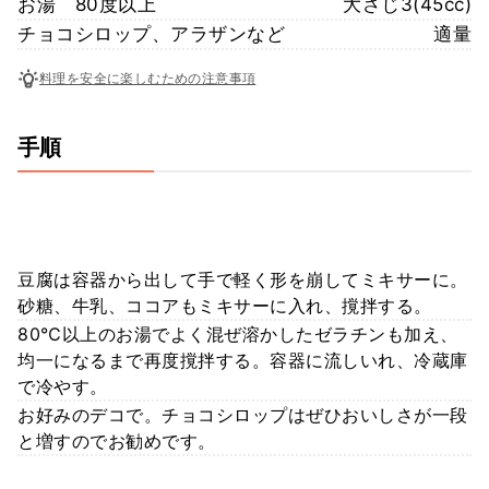
お湯 80度以上
大さじ3(45cc)
チョコシロップ、アラザンなど
適量
料理を安全に楽しむための注意事項
手順
豆腐は容器から出して手で軽く形を崩してミキサーに。
砂糖、牛乳、ココアもミキサーに入れ、撹拌する。
80℃以上のお湯でよく混ぜ溶かしたゼラチンも加え、
均一になるまで再度撹拌する。容器に流しいれ、冷蔵庫
で冷やす。
お好みのデコで。チョコシロップはぜひおいしさが一段
と増すのでお勧めです。