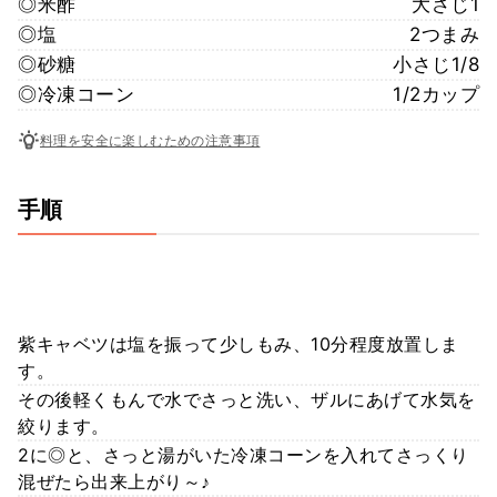
◎米酢
大さじ1
◎塩
2つまみ
◎砂糖
小さじ1/8
◎冷凍コーン
1/2カップ
料理を安全に楽しむための注意事項
手順
紫キャベツは塩を振って少しもみ、10分程度放置しま
す。
その後軽くもんで水でさっと洗い、ザルにあげて水気を
絞ります。
2に◎と、さっと湯がいた冷凍コーンを入れてさっくり
混ぜたら出来上がり～♪