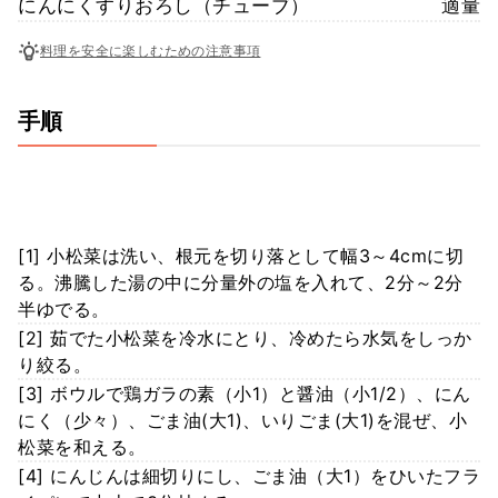
にんにくすりおろし（チューブ）
適量
料理を安全に楽しむための注意事項
手順
[1] 小松菜は洗い、根元を切り落として幅3～4cmに切
る。沸騰した湯の中に分量外の塩を入れて、2分～2分
半ゆでる。
[2] 茹でた小松菜を冷水にとり、冷めたら水気をしっか
り絞る。
[3] ボウルで鶏ガラの素（小1）と醤油（小1/2）、にん
にく（少々）、ごま油(大1)、いりごま(大1)を混ぜ、小
松菜を和える。
[4] にんじんは細切りにし、ごま油（大1）をひいたフラ