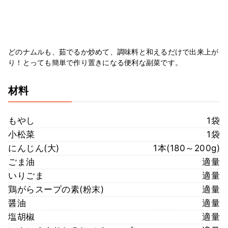
どのナムルも、茹でるか炒めて、調味料と和えるだけで出来上が
り！とっても簡単で作り置きになる便利な副菜です。
材料
もやし
1袋
小松菜
1袋
にんじん(大)
1本(180～200g)
ごま油
適量
いりごま
適量
鶏がらスープの素(粉末)
適量
醤油
適量
塩胡椒
適量