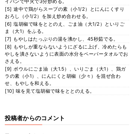
イパンで中火で3分炒める。
[5] 途中で鶏がらスープの素（小1/2）とにんにくすり
おろし（小1/2）を加え炒め合わせる。
[6] 塩胡椒で味をととのえ、ごま油（大1/2）といりご
ま（大1）をふる。
[7] もやしはたっぷりの湯を沸かし、45秒茹でる。
[8] もやしが重ならないようにざるに上げ、冷めたらも
やしを潰さないように表面の水分をペーパータオルでお
さえる。
[9] ボウルにごま油（大1.5）、いりごま（大1）、鶏ガ
ラの素（小1）、にんにくと胡椒（少々）を混ぜ合わ
せ、もやしを和える。
[10] 味を見て塩胡椒で味をととのえる。
投稿者からのコメント