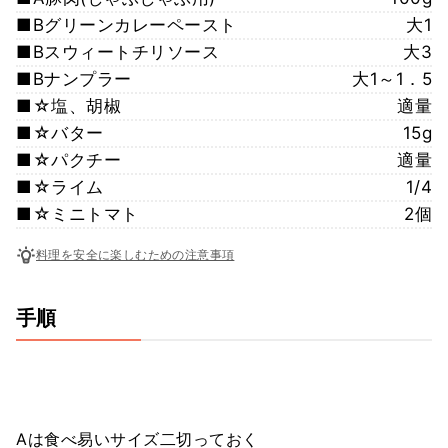
■Bグリーンカレーペースト
大1
■Bスウィートチリソース
大3
■Bナンプラー
大1～1．5
■☆塩、胡椒
適量
■☆バター
15g
■☆パクチー
適量
■☆ライム
1/4
■☆ミニトマト
2個
料理を安全に楽しむための注意事項
手順
Aは食べ易いサイズ二切っておく