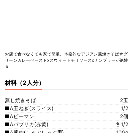
お店で食べなくても家で簡単、本格的なアジアン風焼きそば☆グ
リーンカレーペーストxスウィートチリソースxナンプラーが絶妙
☆
材料
（2人分）
蒸し焼きそば
2玉
■A玉ねぎ(スライス)
1/2
■Aピーマン
2個
■Aパプリカ(赤黄)
各1/2
■A豚肉(しゃぶしゃぶ用)
100g