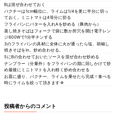
Bは混ぜ合わせておく
パクチーは1cm幅位に、ライムは1/4を更に半分に切っ
ておく。ミニトマトは4等分に切る
フライパンにバターを入れAを炒める（豚肉から）
蒸し焼きそばはフォークで袋に数か所穴を開け電子レン
ジ600Wで1分半チンする
3のフライパンの具材に全体に火が通ったら塩、胡椒し
焼きそばをIn。炒め合わせる。
5にBの合わせておいたソースを混ぜ合わせ炒める
ナンプラー（分量外）をフライパンの淵に回しかけて炒
め最後にミニトマトを入れ軽く炒め合わせる
お皿に盛り、パクチー、ライムを乗せたら完成！食べる
時にライムを絞って頂きます☆
投稿者からのコメント