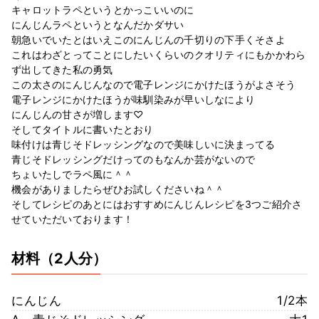
キャロットラペというとかっこいいのに
にんじんラペというとなんだかダサい
朝急いでいたとはいえこのにんじんの千切りの下手くそさよ
これはわざとってことにしたいくらいのクオリティにもかかわら
ず出してきた私の勇気
この太さのにんじんなので電子レンジにかけたほうがよさそう
電子レンジにかけたほうが味馴染みが早いしなにより
にんじんの甘さが増します♡
そしてタイトルに書いたとおり
味付けは青じそドレッシングなので美味しいに決まってる
青じそドレッシングだけってのもなんか芸がないので
ちょいたしでラペ風に＾＾
機会がありましたらぜひお試しくださいね＾＾
そしてレシピのあとにはおすすめにんじんレシピを3つご紹介さ
せていただいております！
材料
（2人分）
にんじん
1/2本