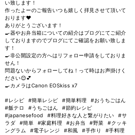
い致します！
作ったよーのご報告いつも嬉しく拝見させて頂いて
おります❤
ありがとうございます！
🍳器やお弁当箱についての紹介はブログにてご紹介
しておりますのでブログにてご確認をお願い致しま
す！
🍳非公開設定の方へはリフォロー申請をしておりま
せん！
問題ないからフォローしてね！って時はお声掛けく
ださい😊💕
🍳カメラはCanon EOSkiss x7
#レシピ
#簡単レシピ
#簡単料理
#おうちごはん
#飯テロ
#うちごはん
#節約レシピ
#japanesefood
#料理好きな人と繋がりたい
#サ
ラダ
#簡単
#家庭料理
#お弁当
#野菜
#クッキ
ングラム
#電子レンジ
#和風
#手作り
#手料理